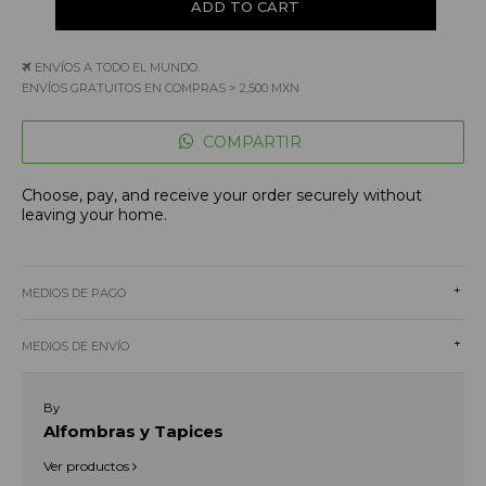
ENVÍOS A TODO EL MUNDO.
ENVÍOS GRATUITOS EN COMPRAS > 2,500 MXN
COMPARTIR
Choose, pay, and receive your order securely without
leaving your home.
+
MEDIOS DE PAGO
+
MEDIOS DE ENVÍO
By
Alfombras y Tapices
Ver productos