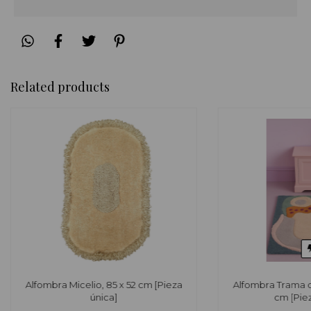
Related products
Alfombra Micelio, 85 x 52 cm [Pieza
Alfombra Trama d
única]
cm [Piez