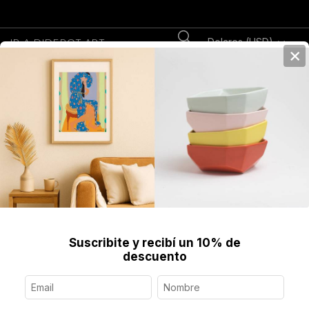
Dolares (USD)
IR A DIDEROT.ART
×
0
Home
>
>
Textil
>
Alfombras y Tapices
>
Alfombra Oasis, 210 x 160 cm
[PRE-ORDER]
Suscribite y recibí un 10% de
descuento