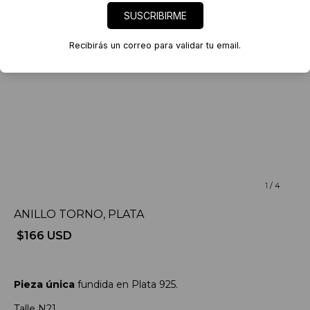
SUSCRIBIRME
Recibirás un correo para validar tu email.
1
/
4
ANILLO TORNO, PLATA
$166 USD
Pieza única
fundida en Plata 925.
Talle N21.