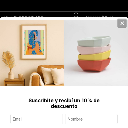
Dolares (USD)
IR A DIDEROT.ART
×
0
Home
>
Joyería Contemporánea
>
Anillos
>
Anillo Torno, Plata
Suscribite y recibí un 10% de
descuento