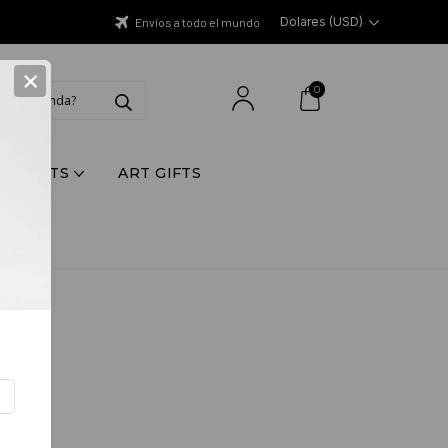
Dolares (USD)
Envíos a todo el mundo
×
0
Y PRINTS
ART GIFTS
S
D