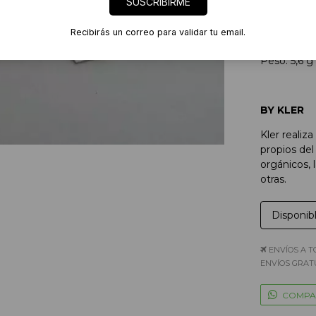
SUSCRIBIRME
Aros realiz
Recibirás un correo para validar tu email.
Medidas: 3
Peso: 5,6 g 
BY KLER
Kler realiz
propios del 
orgánicos, 
otras.
Disponib
ENVÍOS A T
ENVÍOS GRATU
COMPA