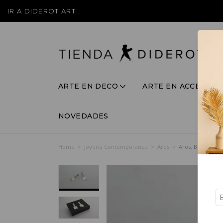
IR A DIDEROT.ART
ARTE EN DECO
ARTE EN ACCESORI
NOVEDADES
Home
>
Joyería Contemporánea
>
Aros
>
Aros, Bis