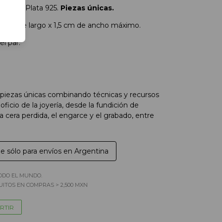
ados en Plata 925.
Piezas únicas.
,5 cm de largo x 1,5 cm de ancho máximo.
el par.
a piezas únicas combinando técnicas y recursos
oficio de la joyería, desde la fundición de
la cera perdida, el engarce y el grabado, entre
le sólo para envíos en Argentina
ODO EL MUNDO.
ITOS EN COMPRAS > 2,500 MXN
RTIR