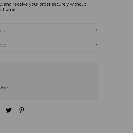
, and receive your order securely without
ur home.
+
AGO
+
NVÍO
ctos