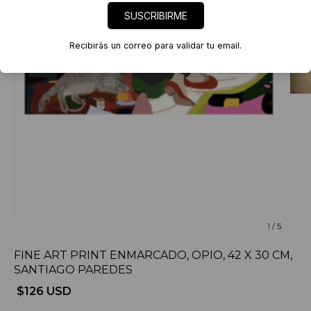
SUSCRIBIRME
Recibirás un correo para validar tu email.
1
/
5
FINE ART PRINT ENMARCADO, OPIO, 42 X 30 CM,
SANTIAGO PAREDES
$126 USD