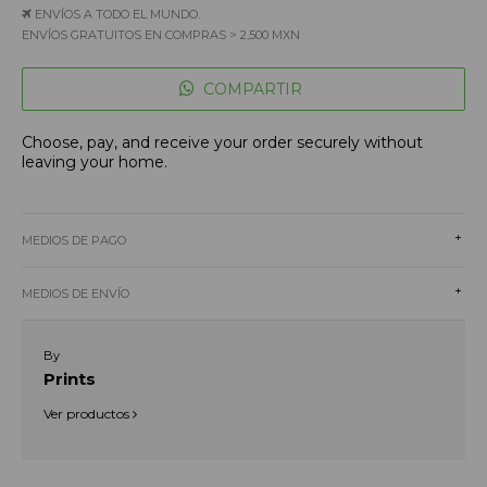
ENVÍOS A TODO EL MUNDO.
ENVÍOS GRATUITOS EN COMPRAS > 2,500 MXN
COMPARTIR
Choose, pay, and receive your order securely without
leaving your home.
+
MEDIOS DE PAGO
+
MEDIOS DE ENVÍO
By
Prints
Ver productos