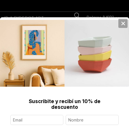
Dolares (USD)
IR A DIDEROT.ART
×
0
Home
>
Fine Art Prints
>
Prints
>
Fine Art Print Enmarcado, Opio, 42 x 30
cm, Santiago Paredes
Suscribite y recibí un 10% de
descuento