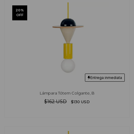
20
%
OFF
Entrega inmediata
Lámpara Tótem Colgante, B
$162 USD
$130 USD