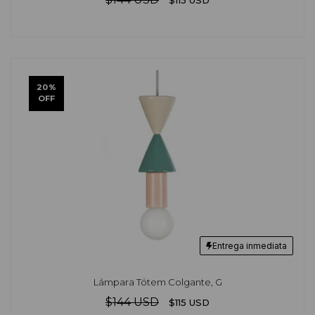
$115 USD
20
%
OFF
Entrega inmediata
Lámpara Tótem Colgante, G
$144 USD
$115 USD