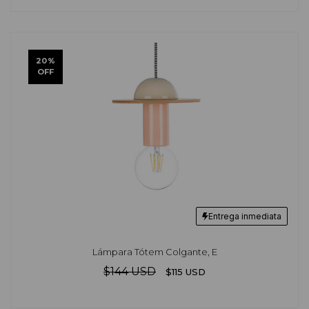
20
%
OFF
Entrega inmediata
Lámpara Tótem Colgante, E
$144 USD
$115 USD