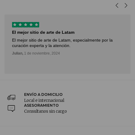
Arte para todos!
Gran herramienta para introducirme al mundo del arte,
facil acceso y gran servicio y atencion.
Mario,
9 de octubre, 2024
ENVÍO A DOMICILIO
Local e internacional
ASESORAMIENTO
Consultanos sin cargo