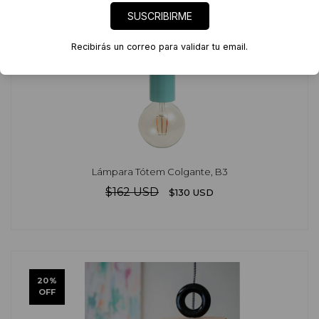
SUSCRIBIRME
Recibirás un correo para validar tu email.
Lámpara Tótem Colgante, B3
$162 USD
$130 USD
20
%
OFF