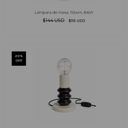
Lámpara de mesa, Tótem, B&W
$144 USD
$115 USD
20
%
OFF