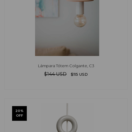
Lámpara Tótem Colgante, C3
$144 USD
$115 USD
20
%
OFF