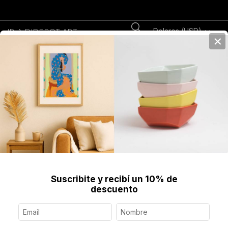
Dolares (USD)
IR A DIDEROT.ART
×
0
Home
>
>
Luminarias
Descubrí objetos de arte creados por artistas y
diseñadores
Luminarias
Filter
Suscribite y recibí un 10% de
descuento
20
%
OFF