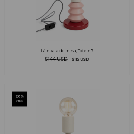
Lámpara de mesa, Tótem 7
$144 USD
$115 USD
20
%
OFF