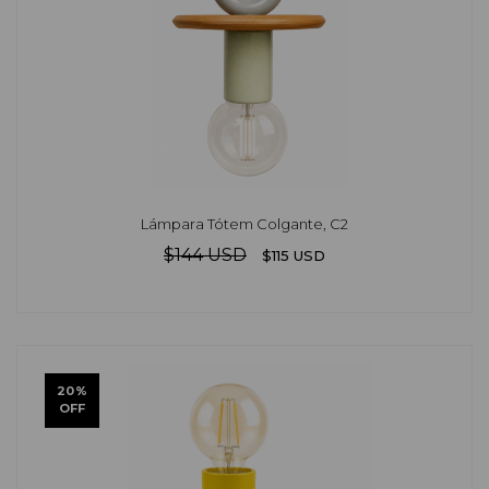
Lámpara Tótem Colgante, C2
$144 USD
$115 USD
20
%
OFF