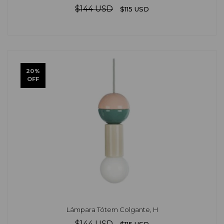
$144 USD
$115 USD
20
%
OFF
Lámpara Tótem Colgante, H
$144 USD