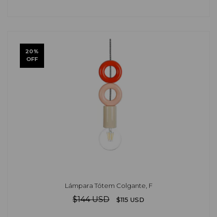
20
%
OFF
Lámpara Tótem Colgante, F
$144 USD
$115 USD