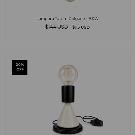
Lámpara Tótem Colgante, B&W
$144 USD
$115 USD
20
%
OFF