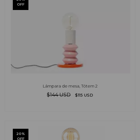
OFF
Lámpara de mesa, Tótem 2
$144 USD
$115 USD
20
%
OFF