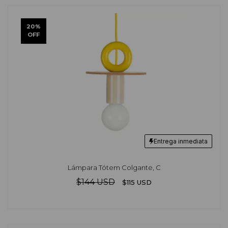
20
%
OFF
Entrega inmediata
Lámpara Tótem Colgante, C
$144 USD
$115 USD