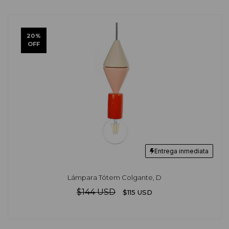
20
%
OFF
Entrega inmediata
Lámpara Tótem Colgante, D
$144 USD
$115 USD