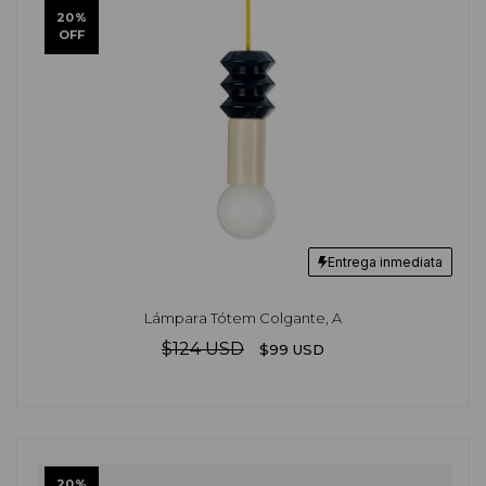
20
%
OFF
Entrega inmediata
Lámpara Tótem Colgante, A
$124 USD
$99 USD
20
%