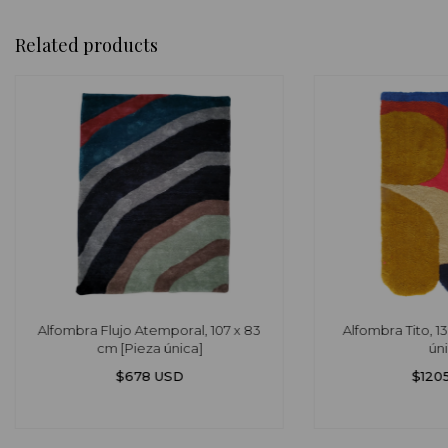
Related products
Alfombra Flujo Atemporal, 107 x 83
Alfombra Tito, 1
cm [Pieza única]
úni
$678 USD
$120