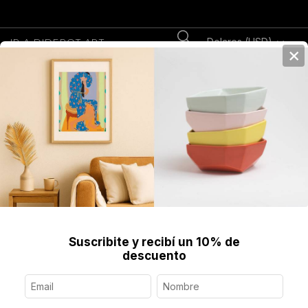
Dolares (USD)
IR A DIDEROT.ART
×
0
Home
>
>
Textil
>
Cuadro Textil, Cigüeña, 38 x 32 cm
Suscribite y recibí un 10% de
descuento