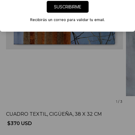
SUSCRIBIRME
Recibirás un correo para validar tu email.
1
/
3
CUADRO TEXTIL, CIGÜEÑA, 38 X 32 CM
$370 USD