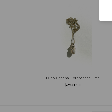
Dije y Cadena, Corazonada Plata
$273 USD