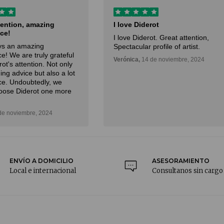
derot
I had an excellent experience
with…
derot. Great attention,
I had an excellent experience with
r profile of artist.
Diderot Art when purchasing an
14 de noviembre, 2024
important painting. I received
great advice, and the delivery of
the artwork to my home was
outstanding.
Daniel,
5 de noviembre, 2024
ENVÍO A DOMICILIO
ASESORAMIENTO
Local e internacional
Consultanos sin cargo