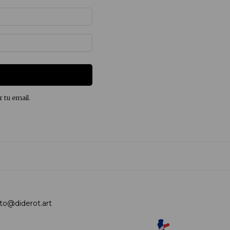
r tu email.
to@diderot.art