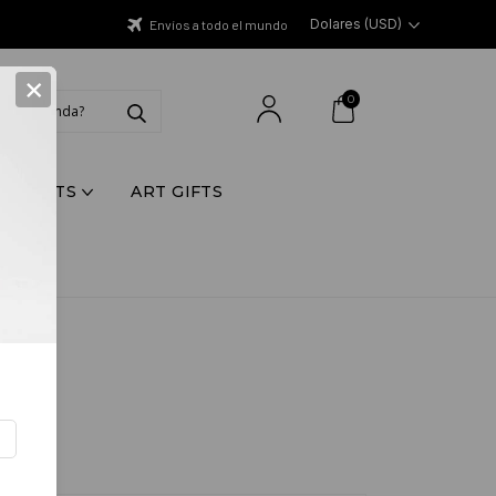
Dolares (USD)
Envíos a todo el mundo
×
0
Y PRINTS
ART GIFTS