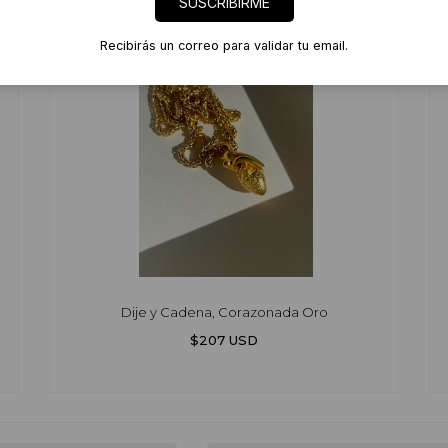
SUSCRIBIRME
Recibirás un correo para validar tu email.
Dije y Cadena, Corazonada Oro
$207 USD