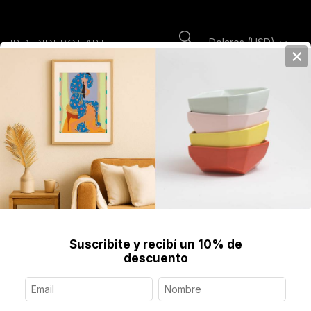
Dolares (USD)
IR A DIDEROT.ART
×
0
Home
>
breadcrumbs.uy
>
Arte en Accesorios
>
Pañuelos
>
100 x 100 cm
Descubrí objetos de arte creados por artistas y
diseñadores
100 x 100 cm
Filter
Suscribite y recibí un 10% de
descuento