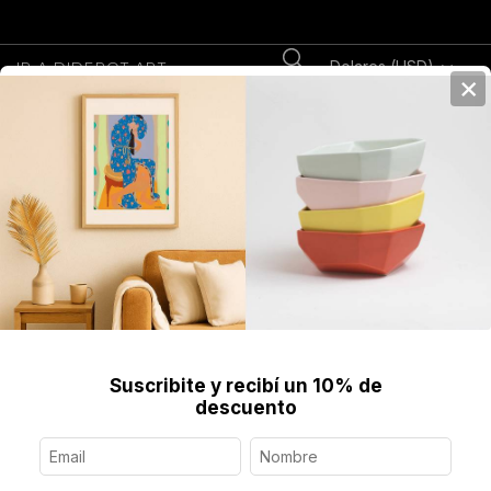
Dolares (USD)
IR A DIDEROT.ART
×
0
Home
>
breadcrumbs.uy
>
Club La Nacion
Descubrí objetos de arte creados por artistas y
diseñadores
Suscribite y recibí un 10% de
descuento