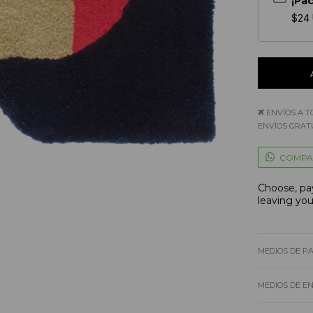
¡Pa
$24
ENVÍOS A T
ENVÍOS GRATU
COMPA
Choose, pay
leaving yo
MEDIOS DE P
MEDIOS DE E