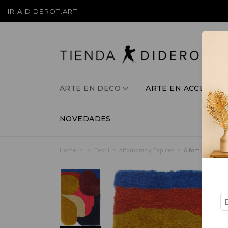
IR A DIDEROT.ART
ARTE EN DECO
ARTE EN ACCESORI
NOVEDADES
Home
>
>
Textil
>
Alfombras y Tapices
>
Alfombra Tito, 1