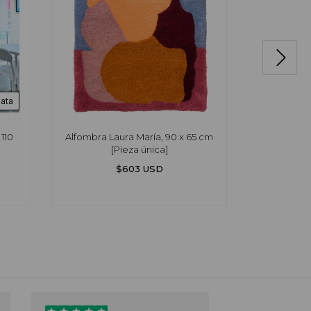
iata
110
Alfombra Laura María, 90 x 65 cm
Alfombra
[Pieza única]
$603 USD