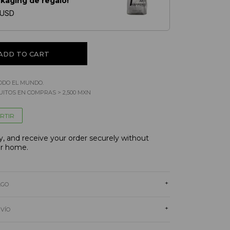
ckaging de regalo!
 USD
ODO EL MUNDO.
ITOS EN COMPRAS > 2,500 MXN
RTIR
, and receive your order securely without
ur home.
+
AGO
+
NVÍO