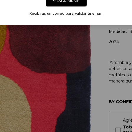
SUSCRIBIRME
Tito
Recibirás un correo para validar tu email.
Pieza úni
acrílica.
Medidas: 1
2024
¡Alfombra y
debés coser
metálicos q
manera que 
BY CONFI
Agr
Tot