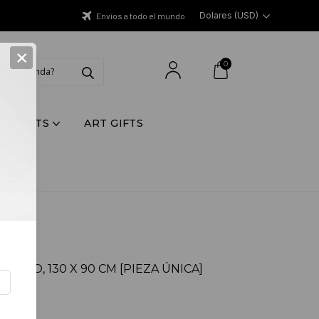
Dolares (USD)
Envíos a todo el mundo
×
0
Y PRINTS
ART GIFTS
 TITO, 130 X 90 CM [PIEZA ÚNICA]
SD