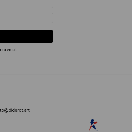
r tu email.
to@diderot.art