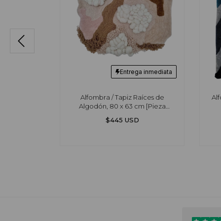
Entrega inmediata
3 x 85 cm
Alfombra / Tapiz Raíces de
Al
]
Algodón, 80 x 63 cm [Pieza
única]
$445 USD