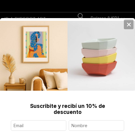
Dolares (USD)
IR A DIDEROT.ART
×
0
Home
>
>
Textil
>
Alfombras y Tapices
>
Alfombra Trama de Sueños, 78 x
52 cm [Pieza única]
Suscribite y recibí un 10% de
descuento