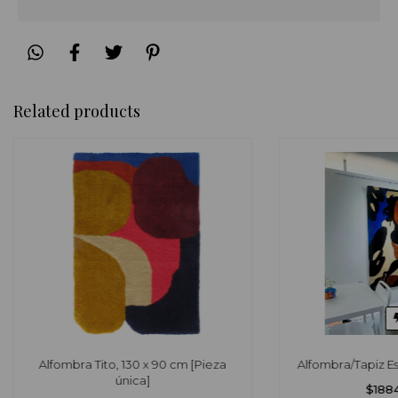
Related products
Alfombra Tito, 130 x 90 cm [Pieza
Alfombra/Tapiz Es
única]
$188