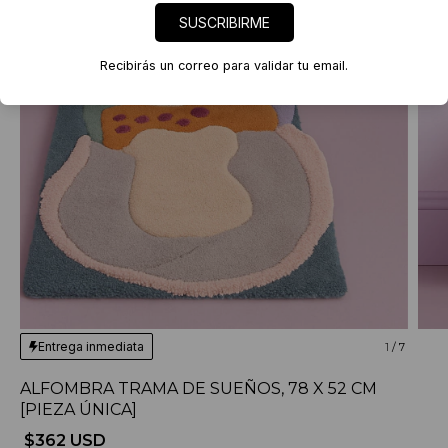
SUSCRIBIRME
Recibirás un correo para validar tu email.
Entrega inmediata
1
/
7
ALFOMBRA TRAMA DE SUEÑOS, 78 X 52 CM
[PIEZA ÚNICA]
$362 USD