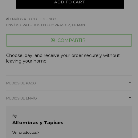
ENVÍOS A TODO EL MUNDO.
ENVÍOS GRATUITOS EN COMPRAS > 2,500 MXN
COMPARTIR
Choose, pay, and receive your order securely without
leaving your home.
+
MEDIOS DE PAGO
+
MEDIOS DE ENVÍO
By
Alfombras y Tapices
Ver productos