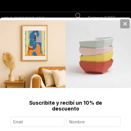
Dolares (USD)
IR A DIDEROT.ART
×
0
Home
>
Fine Art Prints
>
Prints
>
Breathe, Print Enmarcado
Suscribite y recibí un 10% de
descuento