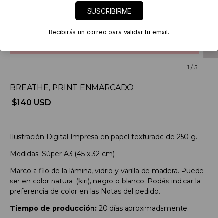
SUSCRIBIRME
Recibirás un correo para validar tu email.
1
/
5
BREATHE, PRINT ENMARCADO
$140 USD
Ilustración Digital Impresa en papel texturado de 250 g.
Medidas: Súper A3 (45 x 32 cm)
Marco a filo de la lámina, vidrio y varilla de madera. Puede
ser en color natural (kiri), negro o blanco. Podés indicar la
preferencia de color en las Notas del pedido.
Tiempo de producción:
20 días aproximadamente.