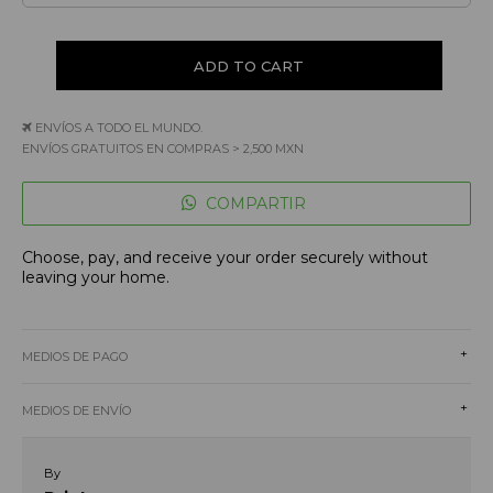
ENVÍOS A TODO EL MUNDO.
ENVÍOS GRATUITOS EN COMPRAS > 2,500 MXN
COMPARTIR
Choose, pay, and receive your order securely without
leaving your home.
+
MEDIOS DE PAGO
+
MEDIOS DE ENVÍO
By