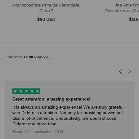
Por los techos, Print de Cianotipia,
Fine Art Pri
Clara Z
Crisantemos, 42 
Par
$83 USD
$126
I love Diderot
I love Diderot. Great attention, Spectacular profile of artist.
Verónica,
14 de noviembre, 2024