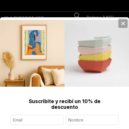
Dolares (USD)
IR A DIDEROT.ART
×
0
Home
>
Fine Art Prints
>
Prints
>
Casa a Dos Aguas, Fine Art Print
Enmarcado
Suscribite y recibí un 10% de
descuento