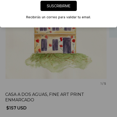
SUSCRIBIRME
Recibirás un correo para validar tu email.
1
/
5
CASA A DOS AGUAS, FINE ART PRINT
ENMARCADO
$157 USD