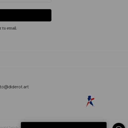
r tu email.
to@diderot.art
right Tienda Diderot.art - 2026. All rights reserved.