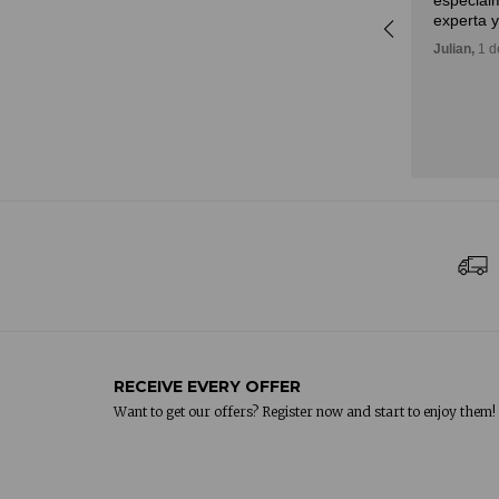
especialm
Diderot Art when purchasing an
experta y
important painting. I received
Julian,
1 d
great advice, and the delivery of
the artwork to my home was
outstanding.
Daniel,
5 de noviembre, 2024
RECEIVE EVERY OFFER
Want to get our offers? Register now and start to enjoy them!