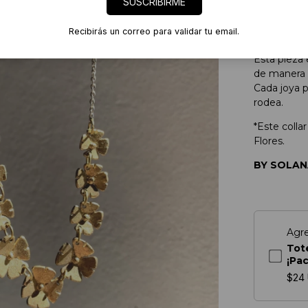
SUSCRIBIRME
Collar Casc
Recibirás un correo para validar tu email.
Largo: 45 
Esta pieza
de manera n
Cada joya p
rodea.
*Este coll
Flores.
BY SOLAN
Agr
Tot
¡Pa
$24