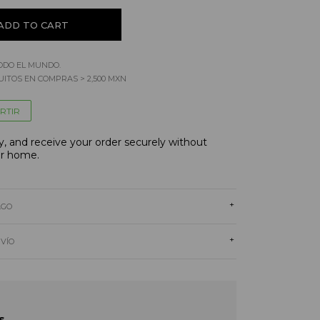
ODO EL MUNDO.
ITOS EN COMPRAS > 2,500 MXN
RTIR
, and receive your order securely without
ur home.
+
AGO
+
NVÍO
s