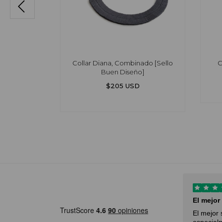
, Smoke
Collar Diana, Combinado [Sello
C
Buen Diseño]
$205 USD
I had an excellent experience
El mejor
with…
n,
El mejor 
I had an excellent experience with