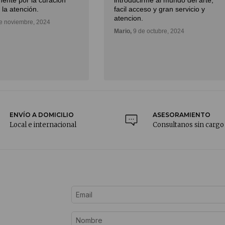
ente por la curación
introducirme al mundo del arte,
 la atención.
facil acceso y gran servicio y
atencion.
e noviembre, 2024
Mario,
9 de octubre, 2024
ENVÍO A DOMICILIO
ASESORAMIENTO
Local e internacional
Consultanos sin cargo