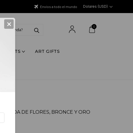
Dolares (USD)
Envíos a todo el mundo
×
0
Y PRINTS
ART GIFTS
CASCADA DE FLORES, BRONCE Y ORO
D