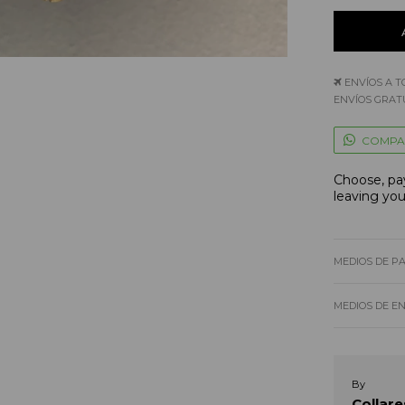
ENVÍOS A T
ENVÍOS GRATU
COMPA
Choose, pay
leaving yo
MEDIOS DE P
MEDIOS DE E
By
Collare