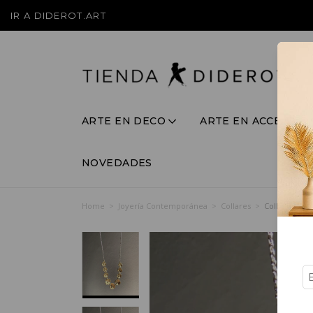
IR A DIDEROT.ART
ARTE EN DECO
ARTE EN ACCESORI
NOVEDADES
Home
>
Joyería Contemporánea
>
Collares
>
Collar Casca