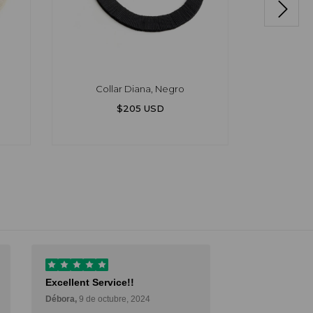
Collar Diana, Negro
Collar D
est
$205 USD
Excellent Service!!
Muy buena ex
Débora,
9 de octubre, 2024
Muy buena expe