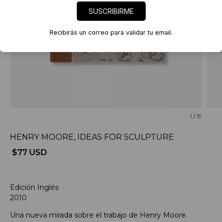
SUSCRIBIRME
Recibirás un correo para validar tu email.
1
/
11
HENRY MOORE, IDEAS FOR SCULPTURE
$77 USD
Edición Inglés
2010
Una nueva mirada sobre el trabajo de Henry Moore.