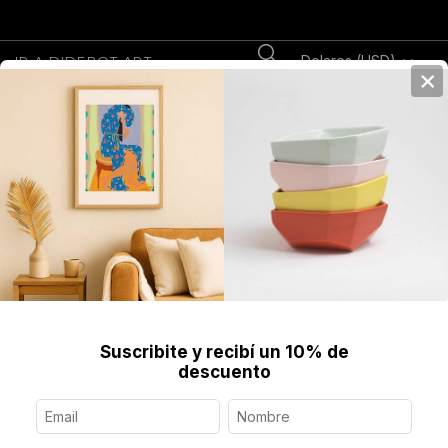
Dolares (USD)
IR A DIDEROT.ART
×
0
Home
>
Libros
>
Henry Moore, Ideas for Sculpture
Suscribite y recibí un 10% de
descuento