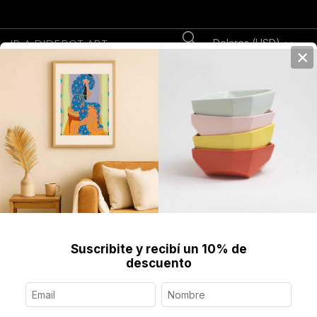
Dolares (USD)
IR A DIDEROT.ART
×
0
Home
>
Fine Art Prints
>
Prints
>
Just Dance, Print Enmarcado
Suscribite y recibí un 10% de
descuento