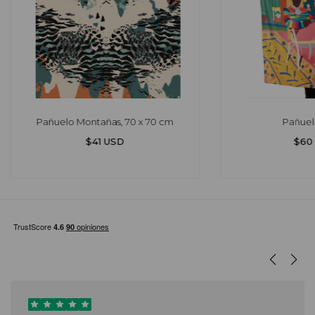
Pañuelo Montañas, 70 x 70 cm
Pañuel
$41 USD
$60