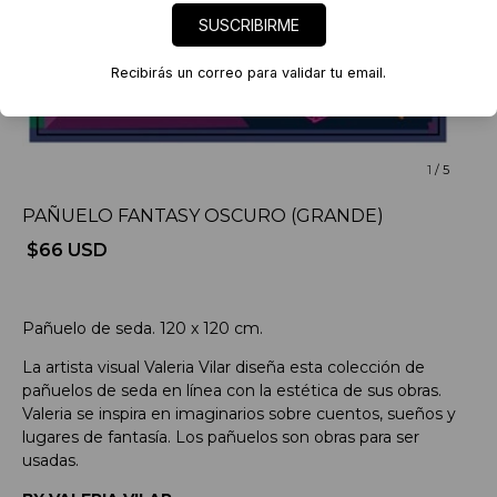
SUSCRIBIRME
Recibirás un correo para validar tu email.
1
/
5
PAÑUELO FANTASY OSCURO (GRANDE)
$66 USD
Pañuelo de seda. 120 x 120 cm.
La artista visual Valeria Vilar diseña esta colección de
pañuelos de seda en línea con la estética de sus obras.
Valeria se inspira en imaginarios sobre cuentos, sueños y
lugares de fantasía. Los pañuelos son obras para ser
usadas.