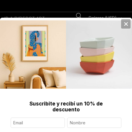
Dolares (USD)
IR A DIDEROT.ART
×
0
Home
>
Arte en Accesorios
>
Pañuelos
>
Ver todos
>
Pañuelo Fantasy
Oscuro (Grande)
Suscribite y recibí un 10% de
descuento