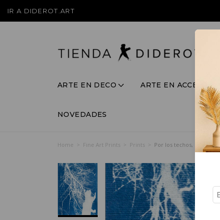
IR A DIDEROT.ART
ARTE EN DECO
ARTE EN ACCESORI
NOVEDADES
Home
>
Fine Art Prints
>
Prints
>
Por los techos, Print de C