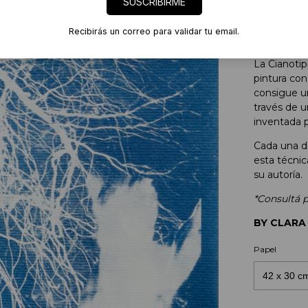
SUSCRIBIRME
​Print de C
Recibirás un correo para validar tu email.
Ediciones.
La Cianoti
pintura con
consigue un
través de u
inventada 
Cada una de
esta técnic
su autoría.
*Consultá p
BY CLARA
Papel