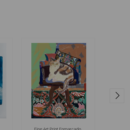
Fine Art Print Enmarcado,
Septiembr