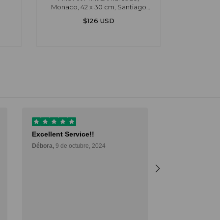
Monaco, 42 x 30 cm, Santiago
de Ci
Paredes
$126 USD
Excellent Service!!
Muy buena ex
Débora,
9 de octubre, 2024
Muy buena expe
es una excelen
forma de poder
comprar arte y 
de probarlo. M
Deli,
12 de septie