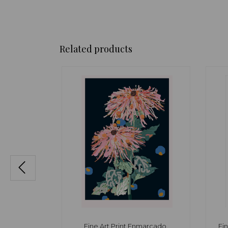
Related products
ianotipia,
Fine Art Print Enmarcado,
Fi