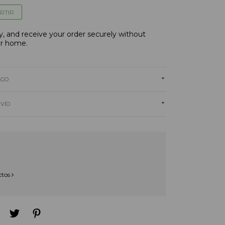
RTIR
, and receive your order securely without
ur home.
+
AGO
+
NVÍO
ctos