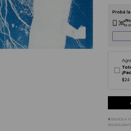
Probá la
¡Nu
la 
Agr
Tot
¡Pa
$24
ENVÍOS A T
ENVÍOS GRATU