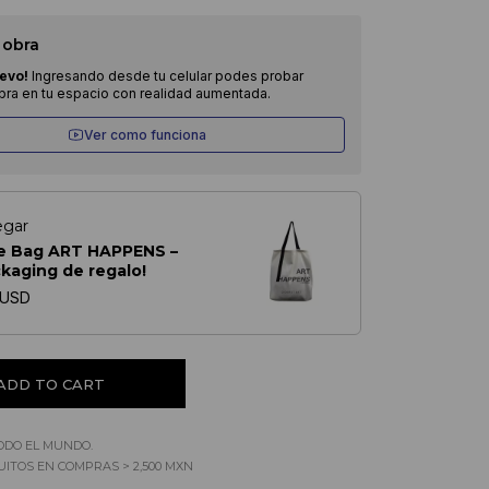
 obra
evo!
Ingresando desde tu celular podes probar
obra en tu espacio con realidad aumentada.
Ver como funciona
egar
e Bag ART HAPPENS –
ckaging de regalo!
 USD
ODO EL MUNDO.
ITOS EN COMPRAS > 2,500 MXN