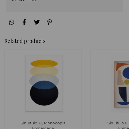
Related products
Sin Título XII, Monocopia
Sin Título I
Enmarcada
Enma