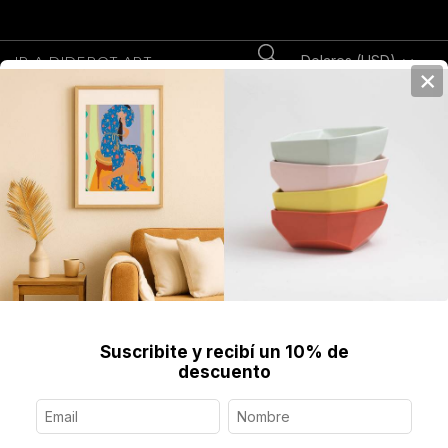
Dolares (USD)
IR A DIDEROT.ART
×
0
Home
>
Fine Art Prints
>
Estampas
>
Sin Título VIII, Monocopia Enmarcada
Suscribite y recibí un 10% de
descuento