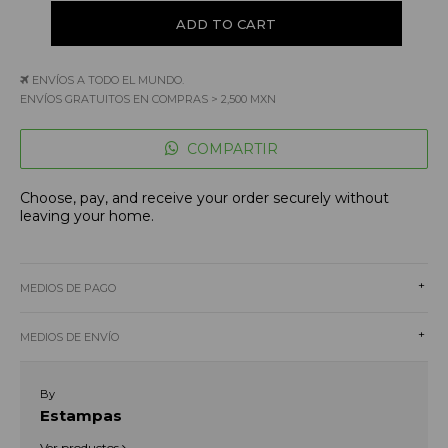
ENVÍOS A TODO EL MUNDO.
ENVÍOS GRATUITOS EN COMPRAS > 2,500 MXN
COMPARTIR
Choose, pay, and receive your order securely without
leaving your home.
+
MEDIOS DE PAGO
+
MEDIOS DE ENVÍO
By
Estampas
Ver productos