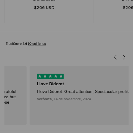
$206 USD
$206
I love Diderot
I love Diderot. Great attention, Spectacular profile of artist.
Verónica,
14 de noviembre, 2024