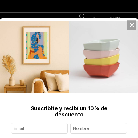
Dolares (USD)
IR A DIDEROT.ART
×
0
Home
>
>
Cerámica
>
Tótem 3
Suscribite y recibí un 10% de
descuento