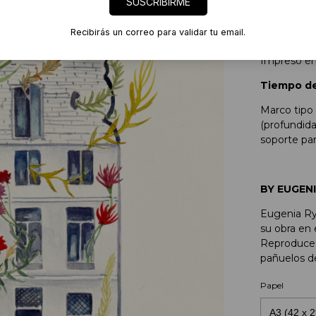
SUSCRIBIRME
Fine Art P
Recibirás un correo para validar tu email.
Colección "
Impreso en
Tiempo de
Marco tipo 
(profundida
soporte par
BY EUGEN
Eugenia Rya
su obra en e
Reproduce a
pañuelos de
Papel