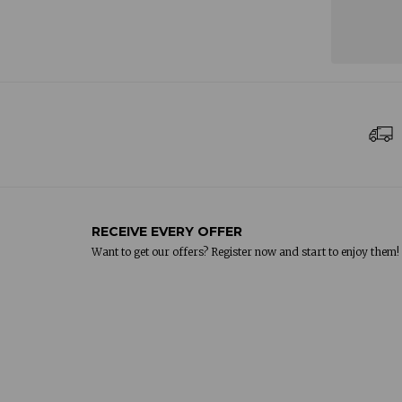
Daniel,
5 de noviembre, 2024
RECEIVE EVERY OFFER
Want to get our offers? Register now and start to enjoy them!