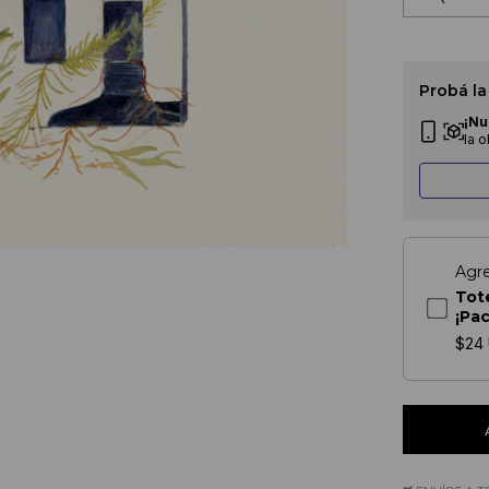
Probá la
¡Nu
la 
Agr
Tot
¡Pa
$24