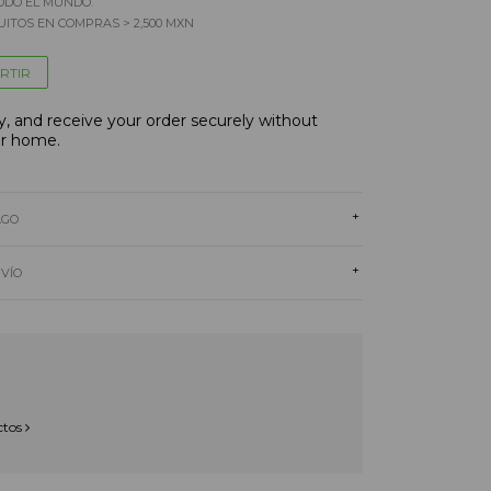
ODO EL MUNDO.
ITOS EN COMPRAS > 2,500 MXN
RTIR
, and receive your order securely without
ur home.
+
AGO
+
NVÍO
ctos