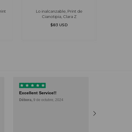
int
Lo inalcanzable, Print de
Vos y yo,
Cianotipia, Clara Z
$83 USD
Excellent Service!!
Muy buena ex
Débora,
9 de octubre, 2024
Muy buena expe
es una excelen
forma de poder
comprar arte y 
de probarlo. M
Deli,
12 de septie