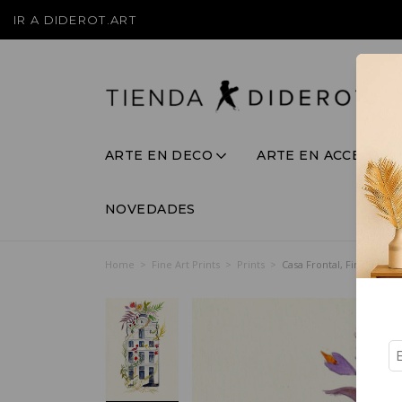
IR A DIDEROT.ART
ARTE EN DECO
ARTE EN ACCESORI
NOVEDADES
Home
>
Fine Art Prints
>
Prints
>
Casa Frontal, Fine Art P