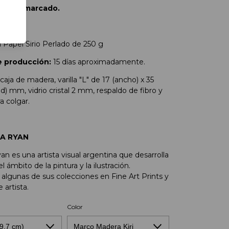
rint Enmarcado.
Casas".
 Papel Sirio Perlado de 250 g
 producción:
15 días aproximadamente.
caja de madera, varilla "L" de 17 (ancho) x 35
d) mm, vidrio cristal 2 mm, respaldo de fibro y
a colgar.
IA RYAN
n es una artista visual argentina que desarrolla
l ámbito de la pintura y la ilustración.
lgunas de sus colecciones en Fine Art Prints y
 artista.
Color