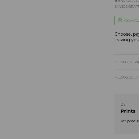
ENVÍOS A T
ENVÍOS GRATU
COMPA
Choose, pay
leaving yo
MEDIOS DE P
MEDIOS DE E
By
Prints
Ver produ