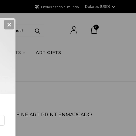
Dolares (USD)
Envíos a todo el mundo
×
0
Y PRINTS
ART GIFTS
ONTAL, FINE ART PRINT ENMARCADO
D