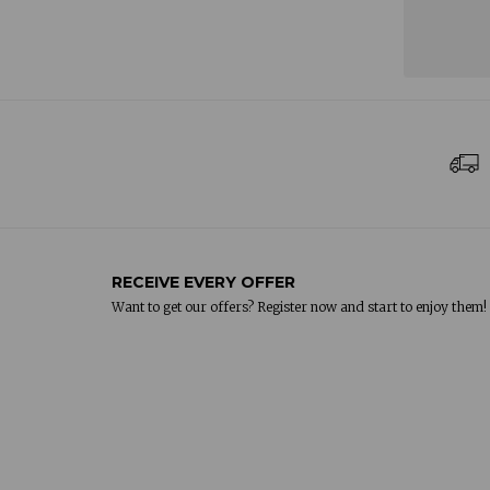
Daniel,
5 de noviembre, 2024
RECEIVE EVERY OFFER
Want to get our offers? Register now and start to enjoy them!