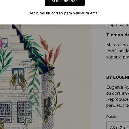
SUSCRIBIRME
Fine Art P
Recibirás un correo para validar tu email.
Colección "
Impreso en
Tiempo de
Marco tipo 
(profundida
soporte par
BY EUGEN
Eugenia Rya
su obra en e
Reproduce a
pañuelos de
Papel