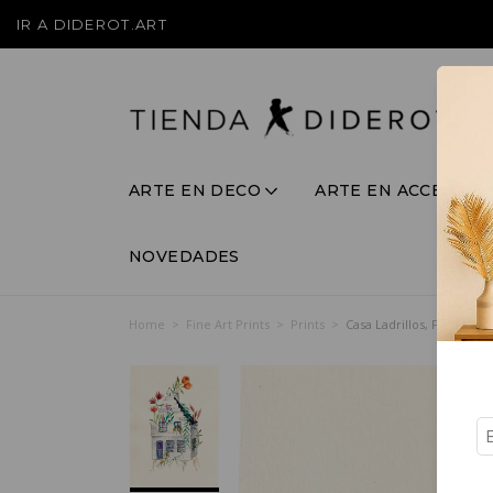
IR A DIDEROT.ART
ARTE EN DECO
ARTE EN ACCESORI
NOVEDADES
Home
>
Fine Art Prints
>
Prints
>
Casa Ladrillos, Fine Art 