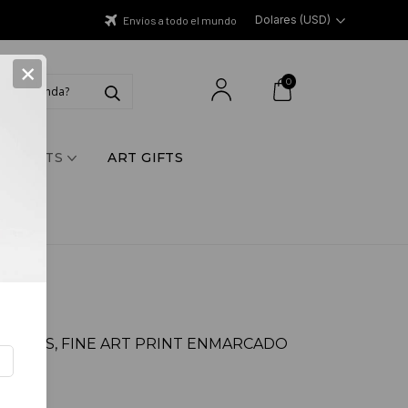
Dolares (USD)
Envíos a todo el mundo
×
0
Y PRINTS
ART GIFTS
RILLOS, FINE ART PRINT ENMARCADO
D