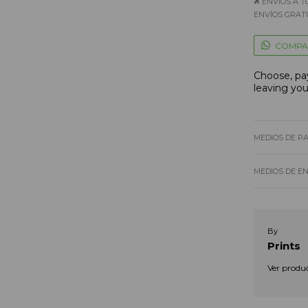
ENVÍOS A T
ENVÍOS GRATU
COMPA
Choose, pay
leaving yo
MEDIOS DE P
MEDIOS DE E
By
Prints
Ver produ