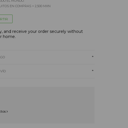
ODO EL MUNDO.
ITOS EN COMPRAS > 2,500 MXN
RTIR
, and receive your order securely without
ur home.
+
AGO
+
NVÍO
ctos