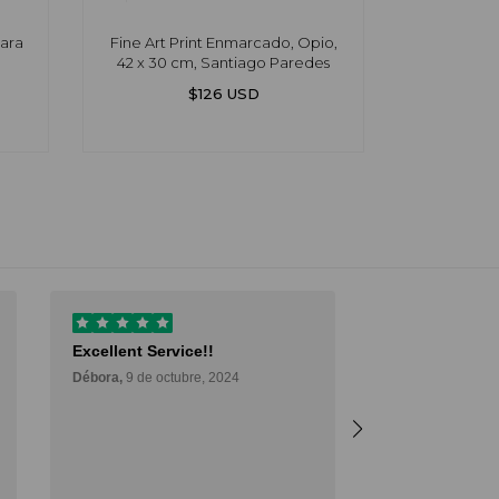
lara
Fine Art Print Enmarcado, Opio,
Recuerdo,
42 x 30 cm, Santiago Paredes
$126 USD
Excellent Service!!
Muy buena ex
Débora,
9 de octubre, 2024
Muy buena expe
es una excelen
forma de poder
comprar arte y 
de probarlo. M
Deli,
12 de septie