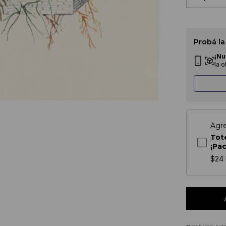
Probá la
¡Nu
la 
Agr
Tot
¡Pa
$24