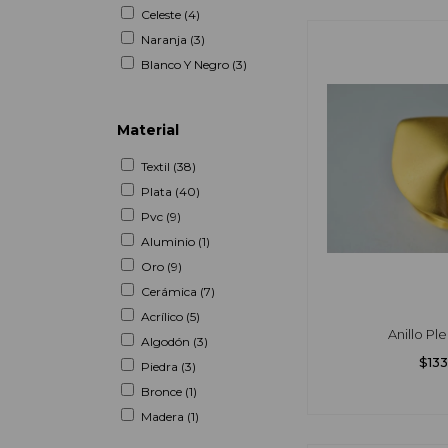
Celeste (4)
Naranja (3)
Blanco Y Negro (3)
Material
Textil (38)
Plata (40)
Pvc (9)
Aluminio (1)
Oro (9)
Cerámica (7)
Acrílico (5)
Anillo Pl
Algodón (3)
$13
Piedra (3)
Bronce (1)
Madera (1)