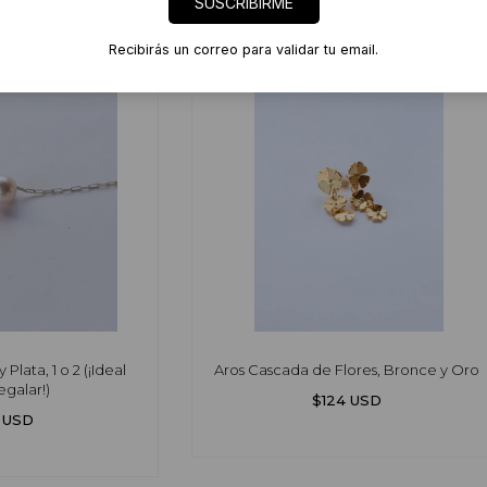
SUSCRIBIRME
Recibirás un correo para validar tu email.
 Plata, 1 o 2 (¡Ideal
Aros Cascada de Flores, Bronce y Oro
egalar!)
$124 USD
3 USD