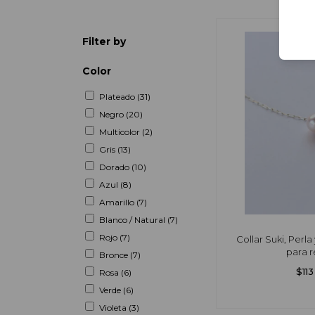
Filter by
Color
Plateado (31)
Negro (20)
Multicolor (2)
Gris (13)
Dorado (10)
Azul (8)
Amarillo (7)
Blanco / Natural (7)
Rojo (7)
Collar Suki, Perla y
para r
Bronce (7)
$11
Rosa (6)
Verde (6)
Violeta (3)