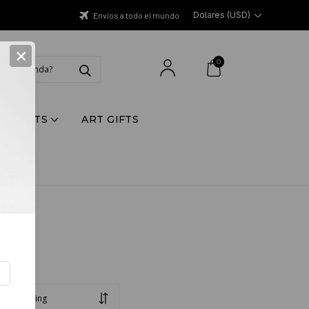
Dolares (USD)
Envíos a todo el mundo
×
0
Y PRINTS
ART GIFTS