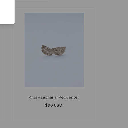
Aros Pasionaria (Pequeños)
$90 USD