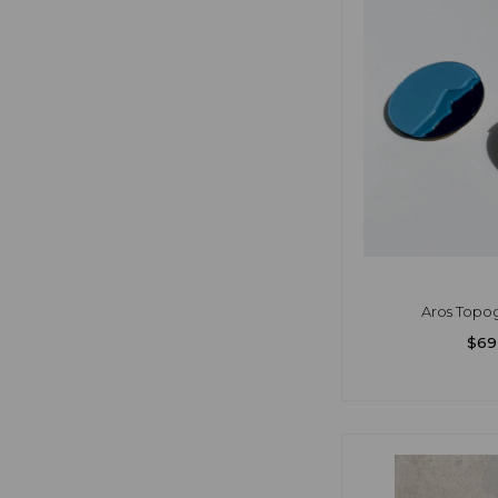
Aros Topo
$69