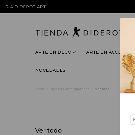
IR A DIDEROT.ART
ARTE EN DECO
ARTE EN ACCESORI
NOVEDADES
Home
>
Joyería Contemporánea
>
Ver todo
Ver todo