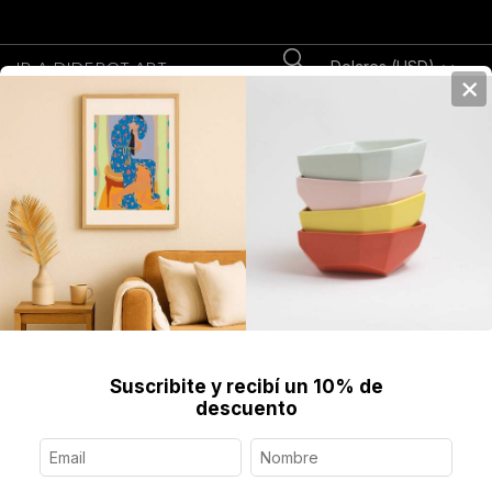
Dolares (USD)
IR A DIDEROT.ART
×
0
Home
>
Fine Art Prints
>
Fotografías
Fotografías cuidadosamente seleccionadas para
decorar tus espacios con arte joven. Paisajes
urbanos y naturales, colores y texturas.
Fotografías
Filter
Suscribite y recibí un 10% de
descuento