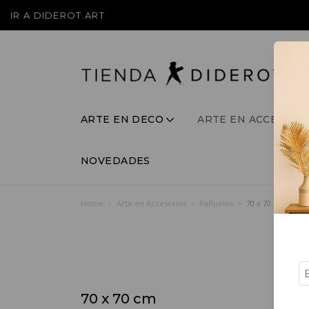
IR A DIDEROT.ART
ARTE EN DECO
ARTE EN ACCESORI
NOVEDADES
Home
>
Arte en Accesorios
>
Pañuelos
>
70 x 70 cm
70 x 70 cm