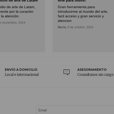
 sitio de arte de Latam
Arte para todos!
sitio de arte de Latam,
Gran herramienta para
ente por la curación
introducirme al mundo del arte,
 la atención.
facil acceso y gran servicio y
atencion.
e noviembre, 2024
Mario,
9 de octubre, 2024
ENVÍO A DOMICILIO
ASESORAMIENTO
Local e internacional
Consultanos sin cargo