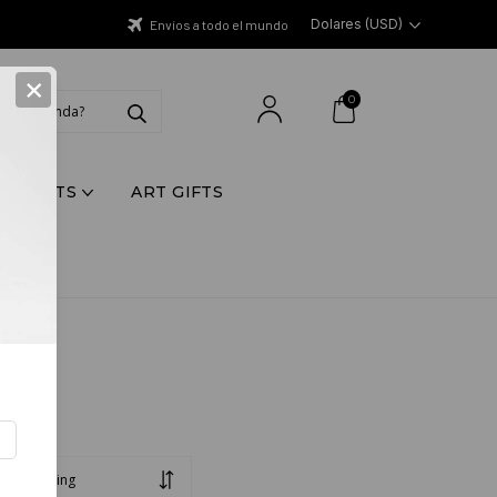
Dolares (USD)
Envíos a todo el mundo
×
0
Y PRINTS
ART GIFTS