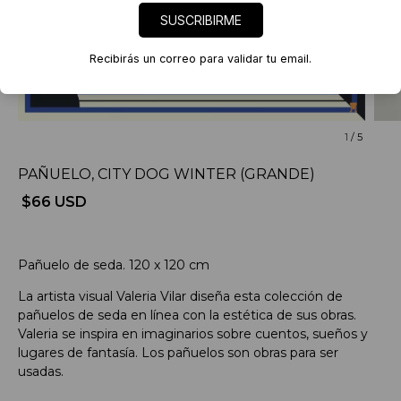
SUSCRIBIRME
Recibirás un correo para validar tu email.
1
/
5
PAÑUELO, CITY DOG WINTER (GRANDE)
$66 USD
Pañuelo de seda. 120 x 120 cm
La artista visual Valeria Vilar diseña esta colección de
pañuelos de seda en línea con la estética de sus obras.
Valeria se inspira en imaginarios sobre cuentos, sueños y
lugares de fantasía. Los pañuelos son obras para ser
usadas.