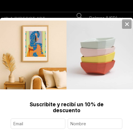
Dolares (USD)
IR A DIDEROT.ART
×
0
Home
>
Arte en Accesorios
>
Pañuelos
>
Ver todos
>
Pañuelo, City Dog
Winter (Grande)
Suscribite y recibí un 10% de
descuento