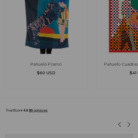
Pañuelo Posmo
Pañuelo Cuadradi
$60 USD
$41