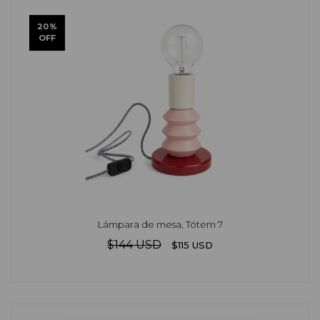
20
%
OFF
Lámpara de mesa, Tótem 7
$144 USD
$115 USD