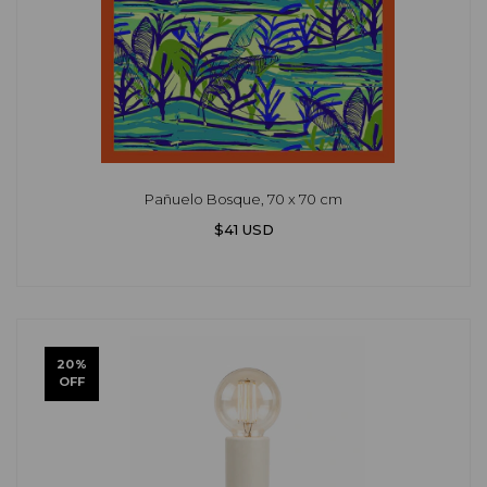
Pañuelo Bosque, 70 x 70 cm
$41 USD
20
%
OFF