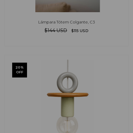
Lámpara Tótem Colgante, C3
$144 USD
$115 USD
20
%
OFF