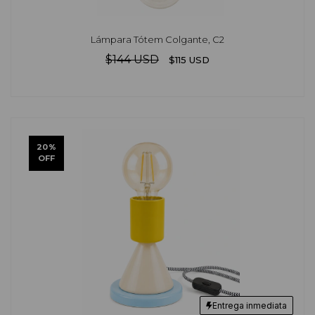
Lámpara Tótem Colgante, C2
$144 USD
$115 USD
20
%
OFF
Entrega inmediata