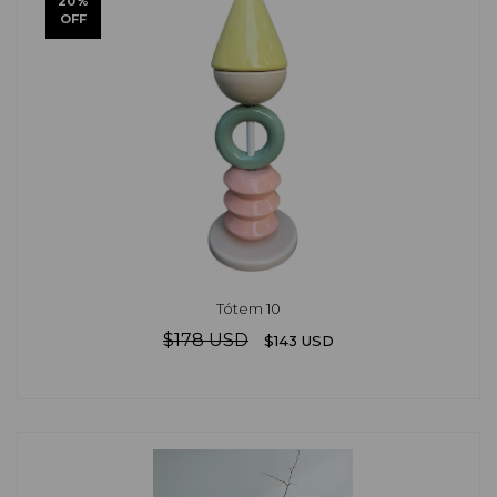
20
%
OFF
Tótem 10
$178 USD
$143 USD