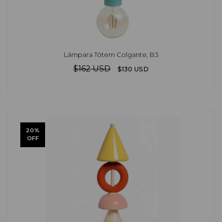
Lámpara Tótem Colgante, B3
$162 USD
$130 USD
20
%
OFF