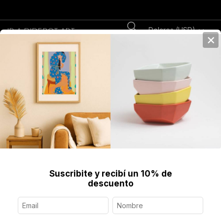
Dolares (USD)
IR A DIDEROT.ART
×
0
Home
>
Experiencia Living 2025
Descubrí objetos de arte creados por artistas y
diseñadores
Experiencia Living 2025
Filter
Suscribite y recibí un 10% de
descuento
20
%
OFF