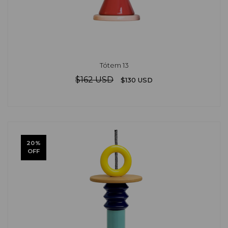
Tótem 13
$162 USD
$130 USD
20
%
OFF