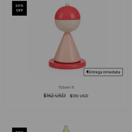
20
%
OFF
Entrega inmediata
Tótem 11
$162 USD
$130 USD