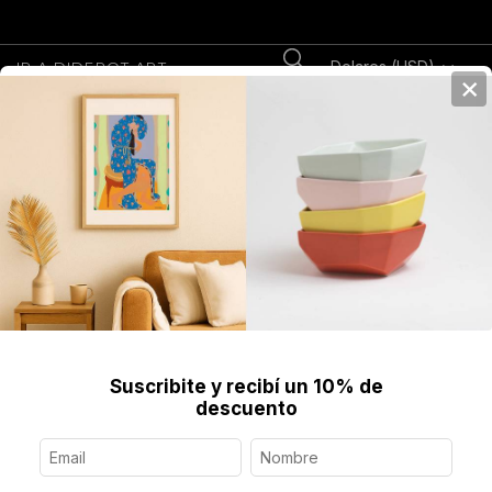
Dolares (USD)
IR A DIDEROT.ART
×
0
Home
>
Joyería Contemporánea
>
Anillos
>
Anillo Círculo, Plata
Suscribite y recibí un 10% de
descuento