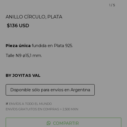
1
/
5
ANILLO CÍRCULO, PLATA
$136 USD
Pieza única
fundida en Plata 925.
Talle N9 ø15,1 mm.
BY JOYITAS VAL
Disponible sólo para envíos en Argentina
ENVÍOS A TODO EL MUNDO.
ENVÍOS GRATUITOS EN COMPRAS > 2,500 MXN
COMPARTIR