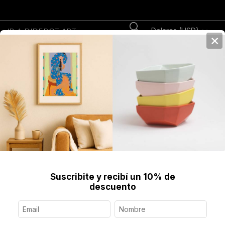
Dolares (USD)
IR A DIDEROT.ART
×
0
Home
>
Joyería Contemporánea
>
Anillos
>
Anillo Copito, Plata
Suscribite y recibí un 10% de
descuento